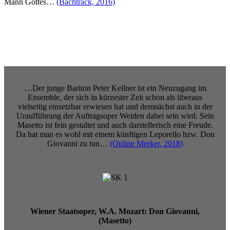
Mann Gottes…
(Bachtrack, 2016)
…Der junge Bariton Peter Kellner ist ein Neuzugang im
Ensemble, der sich in kürzester Zeit schon als überaus
vielseitig einsetzbar erwiesen hat und demnächst auch in der
Uraufführung der Auftragsoper Weiden dabei sein wird. Sein
Masetto ist fein gestaltet und auch darstellerisch eine Freude.
Da hat man es wohl mit einem künftigen Leporello bzw. Don
Giovanni zu tun…
(Online Merker, 2018)
Wiener Staatsoper, W.A. Mozart: Don Giovanni,
(Masetto)