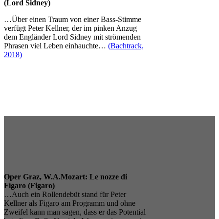
(Lord Sidney)
…Über einen Traum von einer Bass-Stimme
verfügt Peter Kellner, der im pinken Anzug
dem Engländer Lord Sidney mit strömenden
Phrasen viel Leben einhauchte…
(Bachtrack,
2018)
Oper Graz, W.A.Mozart: Le nozze di
Figaro (Figaro)
…Auch ein Rollendebüt stand für Peter
Kellner als Figaro am Programm und ohne
Zweifel kann man sagen, dass er das Potential