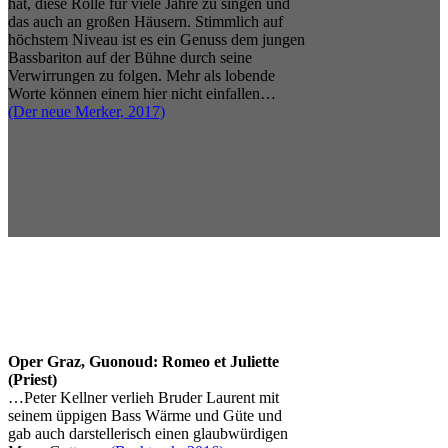
hat, diese Rolle für viele Jahre zu singen und
das auch an großen Häusern. Stimmlich auf
höchstem Niveau ist es ein Genuss dem jungen
Bassbariton auf der Bühne durch seine
Verwirrungen zu folgen. Mehr als lobende
Worte können einem hier nicht einfallen…
(Der neue Merker, 2017)
Oper Graz, Guonoud: Romeo et Juliette
(Priest)
…Peter Kellner verlieh Bruder Laurent mit
seinem üppigen Bass Wärme und Güte und
gab auch darstellerisch einen glaubwürdigen