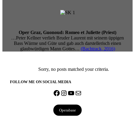
Oper Graz, Guonoud: Romeo et Juliette (Priest)
…Peter Kellner verlieh Bruder Laurent mit seinem üppigen
Bass Wärme und Güte und gab auch darstellerisch einen
glaubwürdigen Mann Gottes…
(Bachtrack, 2016)
Viac
Sorry, no posts matched your criteria.
FOLLOW ME ON SOCIAL MEDIA
Facebook
Instagram
YouTube
Mail
Operabase
Copyright 2024 Peter Kellner