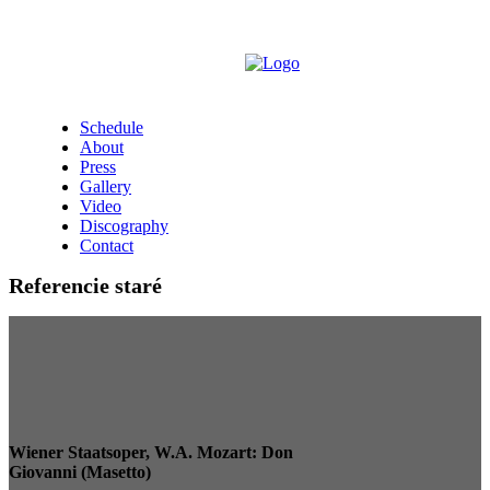
Schedule
About
Press
Gallery
Video
Discography
Contact
Referencie staré
Wiener Staatsoper, W.A. Mozart: Don
Giovanni (Masetto)