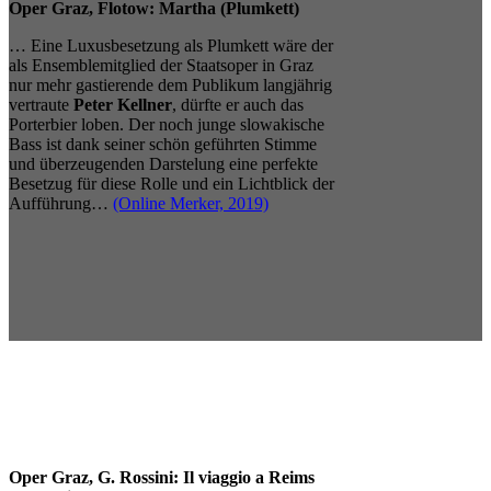
Oper Graz, Flotow: Martha (Plumkett)
… Eine Luxusbesetzung als Plumkett wäre der
als Ensemblemitglied der Staatsoper in Graz
nur mehr gastierende dem Publikum langjährig
vertraute
Peter Kellner
, dürfte er auch das
Porterbier loben. Der noch junge slowakische
Bass ist dank seiner schön geführten Stimme
und überzeugenden Darstelung eine perfekte
Besetzug für diese Rolle und ein Lichtblick der
Aufführung…
(Online Merker, 2019)
Oper Graz, G. Rossini: Il viaggio a Reims