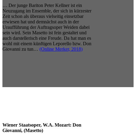
… Der junge Bariton Peter Kellner ist ein
Neuzugang im Ensemble, der sich in kürzester
Zeit schon als überaus vielseitig einsetzbar
erwiesen hat und demnächst auch in der
Uraufführung der Auftragsoper Weiden dabei
sein wird. Sein Masetto ist fein gestaltet und
auch darstellerisch eine Freude. Da hat man es
wohl mit einem künftigen Leporello bzw. Don
Giovanni zu tun…
(Online Merker, 2018)
Wiener Staatsoper, W.A. Mozart: Don
Giovanni, (Masetto)