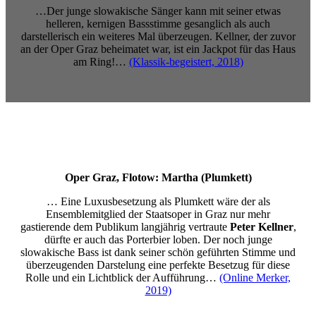
…Der junge slowakische Sänger kann mit seiner etwas
helleren, kernigen Bassstimme gesanglich als auch
darstellerisch ein weiteres Mal überzeugen. Kellner, der zuvor
an der Oper Graz beheimatet war, ist ein Jackpot für das Haus
am Ring!…
(Klassik-begeistert, 2018)
Oper Graz, Flotow: Martha (Plumkett)
… Eine Luxusbesetzung als Plumkett wäre der als
Ensemblemitglied der Staatsoper in Graz nur mehr
gastierende dem Publikum langjährig vertraute
Peter Kellner
,
dürfte er auch das Porterbier loben. Der noch junge
slowakische Bass ist dank seiner schön geführten Stimme und
überzeugenden Darstelung eine perfekte Besetzug für diese
Rolle und ein Lichtblick der Aufführung…
(Online Merker,
2019)