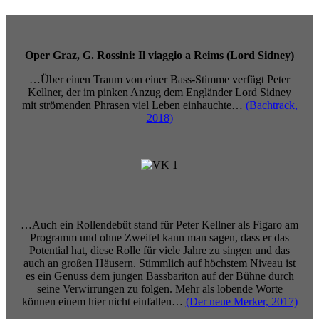
Oper Graz, G. Rossini: Il viaggio a Reims (Lord Sidney)
…Über einen Traum von einer Bass-Stimme verfügt Peter
Kellner, der im pinken Anzug dem Engländer Lord Sidney
mit strömenden Phrasen viel Leben einhauchte…
(Bachtrack,
2018)
…Auch ein Rollendebüt stand für Peter Kellner als Figaro am
Programm und ohne Zweifel kann man sagen, dass er das
Potential hat, diese Rolle für viele Jahre zu singen und das
auch an großen Häusern. Stimmlich auf höchstem Niveau ist
es ein Genuss dem jungen Bassbariton auf der Bühne durch
seine Verwirrungen zu folgen. Mehr als lobende Worte
können einem hier nicht einfallen…
(Der neue Merker, 2017)